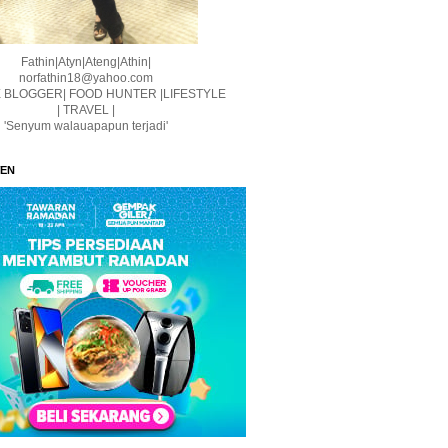
Fathin|Atyn|Ateng|Athin|
norfathin18@yahoo.com
E BLOGGER| FOOD HUNTER |LIFESTYLE
| TRAVEL |
'Senyum walauapapun terjadi'
WEN