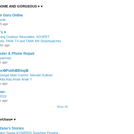
SOME AND GORGEOUS ♥ ♥
m Guru Online
orld
h ago
's ♥
ining Outdoor Wearables: KOSPET
hes TANK T4 and TANK M4 Smartwatches
hs ago
ter & Phone Repair
pairman
s ago
s✿Putih✿Blog✿
Sangat Main Games Sekolah Kulinari
Kita Atau Anak-Anak !!
s ago
ner.
2019
s ago
Show All
erUtara♥ ♥
Yana's Stories
tion Santai di HARRIS Sunshine Penang :