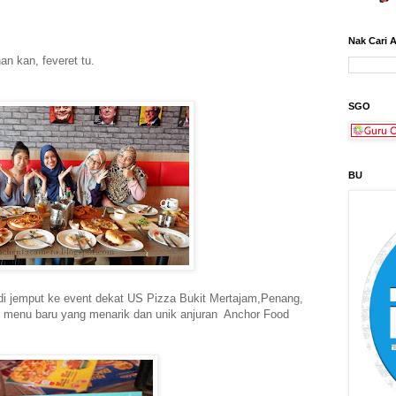
Nak Cari 
n kan, feveret tu.
SGO
BU
n di jemput ke event dekat US Pizza Bukit Mertajam,Penang,
s menu baru yang menarik dan unik anjuran Anchor Food