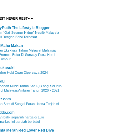
EST NEVER REST♥ ♥
lyPutih The Lifestyle Blogger
 “Gaji Seumur Hidup” Nestlé Malaysia
i Dengan Edisi Terbesar
 Mahu Makan
n Eksklusif Tahun Melawat Malaysia
Promosi Bufet Di Sunway Putra Hotel
 Lumpur
sukasuki
nline Hoki Cuan Dipercaya 2024
ILI
onan Murid Tahun Satu (1) bagi Seluruh
 di Malaysia Ambilan Tahun 2020 - 2021
nz.com
n Best di Sungai Petani. Kena Terjah ni
iddo.com
n balik separuh harga di Lulu
arket, ini barulah berbaloi!
nta Merah Red Lover Red Diva