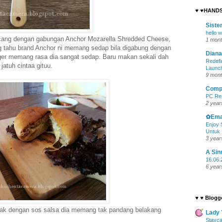
♥ ♥HAND
Siste
hello w
ncang dengan gabungan Anchor Mozarella Shredded Cheese,
1 mont
g tahu brand Anchor ni memang sedap bila digabung dengan
Diana
ger memang rasa dia sangat sedap. Baru makan sekali dah
Redef
jatuh cintaa gituu.
Launc
9 mont
Compu
PC Re
2 year
✿Ema
Enjoy 
Untuk 
3 year
A Sin
16.06.
6 year
♥ ♥ Blogg
pulak dengan sos salsa dia memang tak pandang belakang
Lady 
Stayca