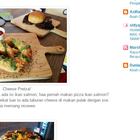
Pengal
AziRa
Buah 
shfyq
HUAW
MAX, 
SMAR
Marsh
Raya A
Beraya
Dunia
Kisah 
Cheese Pretza!
 ada isi ikan salmon, haa pernah makan pizza ikan salmon?
. Dekat luar tu ada taburan cheese di makan pulak dengan sos
ia memang niceeee.