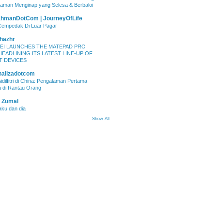
aman Menginap yang Selesa & Berbaloi
hmanDotCom | JourneyOfLife
Cempedak Di Luar Pagar
hazhr
EI LAUNCHES THE MATEPAD PRO
HEADLINING ITS LATEST LINE-UP OF
T DEVICES
alizadotcom
idilfitri di China: Pengalaman Pertama
 di Rantau Orang
 Zumal
aku dan dia
Show All