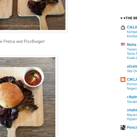
♥ ♥THE B
CikLi
Kempen
Kembal
e Pretza and PizzBurger!
Maha
Tawara
Serta 
Kuala
afzal
Slot O
CIKLA
Permoh
Negeri
cikpi
Sarapa
shak
Bayara
Hyperm
Penci